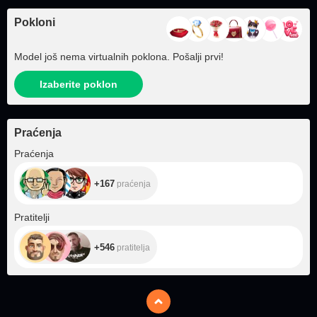
Pokloni
Model još nema virtualnih poklona. Pošalji prvi!
Izaberite poklon
Praćenja
+167
Praćenja
+167
praćenja
+546
Pratitelji
+546
pratitelja