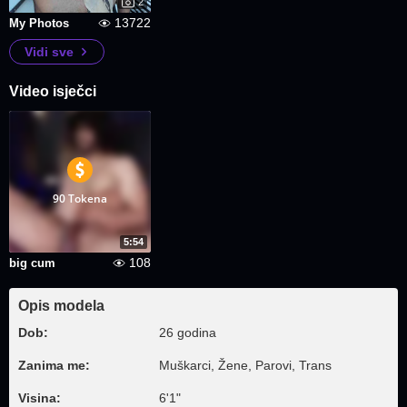
2
13722
My Photos
Vidi sve
Video isječci
90 Tokena
5:54
108
big cum
Opis modela
Dob:
26 godina
Zanima me:
Muškarci, Žene, Parovi, Trans
Visina:
6'1"