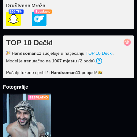
Društvene Mreže
150 TKN
Besplatno
TOP 10 Dečki
Handsoman11
sudjeluje u natjecanju
TOP 10 Dečki
.
Model je trenutačno na
1067 mjestu
(2 boda).
Pošalji Tokene i približi
Handsoman11
pobjedi!
Fotografije
BESPLATNO