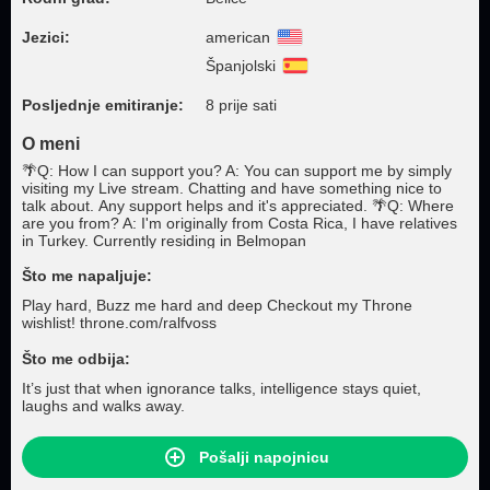
Jezici:
american
Španjolski
Posljednje emitiranje:
8 prije sati
O meni
🌴Q: How I can support you? A: You can support me by simply
visiting my Live stream. Chatting and have something nice to
talk about. Any support helps and it's appreciated. 🌴Q: Where
are you from? A: I'm originally from Costa Rica, I have relatives
in Turkey. Currently residing in Belmopan
Što me napaljuje:
Play hard, Buzz me hard and deep Checkout my Throne
wishlist! throne.com/ralfvoss
Što me odbija:
It’s just that when ignorance talks, intelligence stays quiet,
laughs and walks away.
Pošalji napojnicu