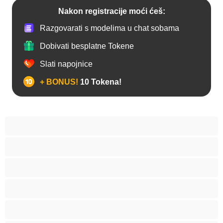
Nakon registracije moći ćeš:
Razgovarati s modelima u chat sobama
Dobivati besplatne Tokene
Slati napojnice
+ BONUS!
10 Tokena!
Analno
Arapkinja
Azijat
Bakice
Bjelkinje